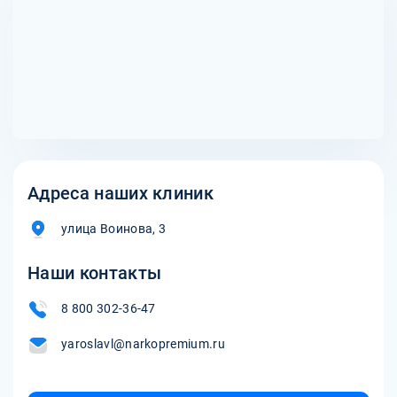
помогают работать с прошлым опытом, другие —
сосредоточиться на текущих мыслях и эмоциях.
Адреса наших клиник
улица Воинова, 3
Наши контакты
8 800 302-36-47
yaroslavl@narkopremium.ru