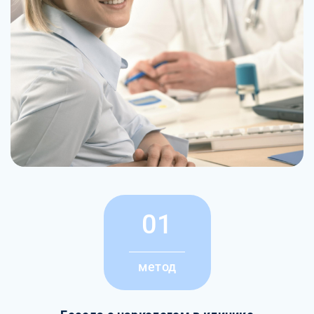
01
метод