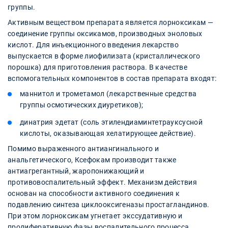
группы.
Активным веществом препарата является лорноксикам —
соединение группы оксикамов, производных эноловых
кислот. Для инъекционного введения лекарство
выпускается в форме лиофилизата (кристаллического
порошка) для приготовления раствора. В качестве
вспомогательных компонентов в состав препарата входят:
маннитол и трометамол (лекарственные средства
группы осмотических диуретиков);
динатрия эдетат (соль этилендиаминтетрауксусной
кислоты, оказывающая хелатирующее действие).
Помимо выраженного антиангинального и
анальгетического, Ксефокам производит также
антиагрегантный, жаропонижающий и
противовоспалительный эффект. Механизм действия
основан на способности активного соединения к
подавлению синтеза циклооксигеназы простагландинов.
При этом лорноксикам угнетает экссудативную и
пролиферативную фазы воспалительного процесса.