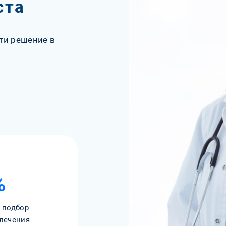
ста
ти решение в
%
 подбор
лечения