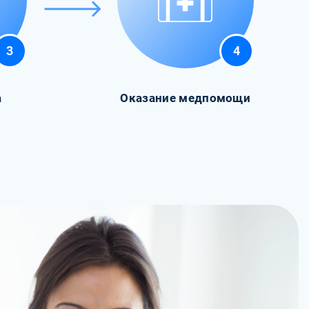
3
4
а
Оказание медпомощи