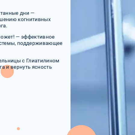
итанные дни —
чшению когнитивных
га.
может! — эффективное
истемы, поддерживающее
пельницы с Глиатилином
а и вернуть ясность