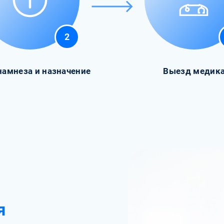
2
намнеза и назначение
Выезд медик
я