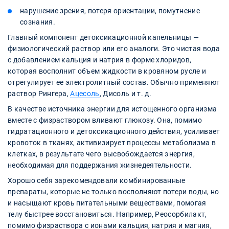
нарушение зрения, потеря ориентации, помутнение
сознания.
Главный компонент детоксикационной капельницы —
физиологический раствор или его аналоги. Это чистая вода
с добавлением кальция и натрия в форме хлоридов,
которая восполнит объем жидкости в кровяном русле и
отрегулирует ее электролитный состав. Обычно применяют
раствор Рингера,
Ацесоль
, Дисоль и т. д.
В качестве источника энергии для истощенного организма
вместе с физраствором вливают глюкозу. Она, помимо
гидратационного и детоксикационного действия, усиливает
кровоток в тканях, активизирует процессы метаболизма в
клетках, в результате чего высвобождается энергия,
необходимая для поддержания жизнедеятельности.
Хорошо себя зарекомендовали комбинированные
препараты, которые не только восполняют потери воды, но
и насыщают кровь питательными веществами, помогая
телу быстрее восстановиться. Например, Реосорбилакт,
помимо физраствора с ионами кальция, натрия и магния,