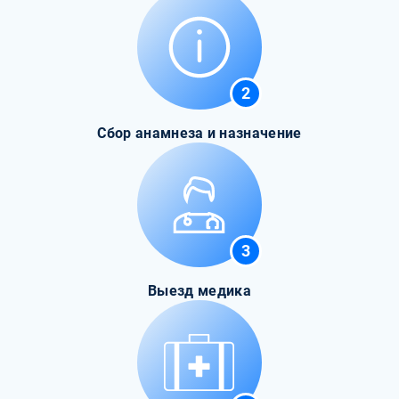
2
Сбор анамнеза и назначение
3
Выезд медика